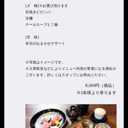
[〆 物]※お選び頂けます
石焼きビビンバ
冷麺
テールスープとご飯
[甘 味]
本日のおまかせデザート
※写真はイメージです。
※入荷状況などによりメニュー内容が変更になる場合が
ございます、詳しくはスタッフにお尋ねください。
8,000円（税込）
※2名様より承ります