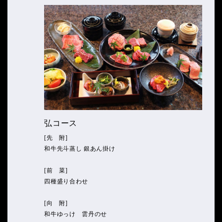
弘コース
[先 附]
和牛先斗蒸し 銀あん掛け
[前 菜]
四種盛り合わせ
[向 附]
和牛ゆっけ 雲丹のせ