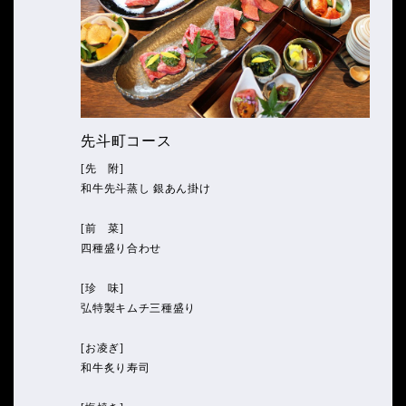
先斗町コース
[先 附]
和牛先斗蒸し 銀あん掛け
[前 菜]
四種盛り合わせ
[珍 味]
弘特製キムチ三種盛り
[お凌ぎ]
和牛炙り寿司