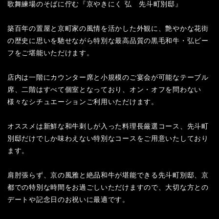
歌舞練場のそばに佇む『京やきにく 弘 先斗町別邸』
築百年の置屋と京町家の風情を活かした外観に、艶やかな花街
の歴史に思いを馳せながら特別な最高品質の黒毛和牛・弘ビー
フをご堪能いただけます。
店内は一階にカウンター席と小規模のご宴会が可能なテーブル
席、二階はすべて個室となっており、オン・オフを問わない
様々なシチュエーションご利用いただけます。
オススメは新鮮な和牛刺しが入った料理長厳選コース、先斗町
別邸だけでしか味わえない特別なコースをご用意いたしており
ます。
肩肘張らず、京の風雅と絶品和牛が堪能できる先斗町別邸、京
都での特別な時間をお過ごしいただけますので、大切な方との
デートや記念日のお祝いに最適です。