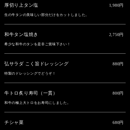
厚切り上タン塩
1,980円
生の牛タンの美味しい部分だけをカットしました。
和牛タン塩焼き
2,750円
希少な和牛のタンを是非ご賞味下さい！
弘サラダ こく旨ドレッシング
880円
特製のドレッシングでどうぞ！
牛トロ炙り寿司（一貫）
800円
和牛の極上大トロをお寿司にしました。
チシャ菜
680円