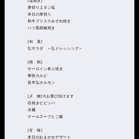
[塩焼き]
厚切り上タン塩
本日の厚切り
和牛ブリスケみぞれ焼き
ハツ黒胡椒焼き
[旬 菜]
弘サラダ ～弘ドレッシング～
[焼 肉]
サーロイン炙り焼き
華咲カルビ
旨辛弘ホルモン
[〆 物]※お選び頂けます
石焼きビビンバ
冷麺
テールスープとご飯
[甘 味]
本日のおまかせデザート