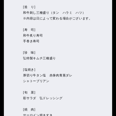
[造 り]
和牛刺し三種盛り（タン ハラミ ハツ）
※内容は日によって変わる場合がございます。
[寿 司]
和牛炙り寿司
手巻き寿司
[珍 味]
弘特製キムチ三種盛り
[塩焼き]
厚切り牛タン塩 赤身肉青葱ダレ
シャトーブリアン
[旬 菜]
彩サラダ 弘ドレッシング
[焼 肉]
サーロイン焼きすき