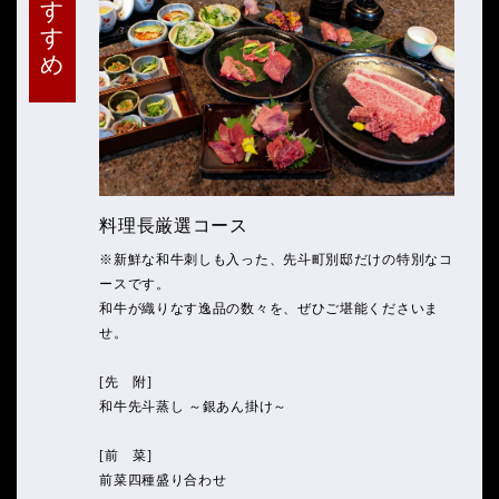
おすすめ
焼肉とは違った格別の味わいをお楽しみいただけます。
[和牛ハツ刺し]
弘創業当初の人気メニューが復活。
ハツの美味しさを存分に味わってください。
焼肉とはひと味もふた味も違った、食感と食べ応えをお
楽しみいただけます。
肉のプロ、焼肉弘だから可能な徹底した衛生管理が成せ
料理長厳選コース
る至高の逸品です。
料理長厳選コースにも、本日から和牛刺しの盛り合わせ
※新鮮な和牛刺しも入った、先斗町別邸だけの特別なコ
が入ります！
ースです。
和牛が織りなす逸品の数々を、ぜひご堪能くださいま
皆さまのご予約を心よりお待ち申し上げます、ぜひご来
せ。
店くださいませ！
[先 附]
和牛先斗蒸し ～銀あん掛け～
[前 菜]
前菜四種盛り合わせ