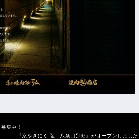
ち募集中！
『京やきにく 弘 八条口別邸』がオープンしました