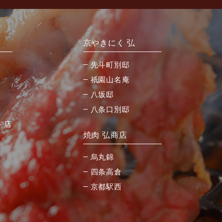
京やきにく 弘
先斗町別邸
祇園山名庵
八坂邸
八条口別邸
ド店
焼肉 弘商店
烏丸錦
四条高倉
京都駅西