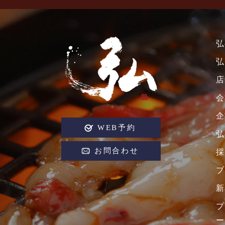
弘
弘
店
会
企
WEB予約
弘
お問合わせ
採
ブ
新
プ
ー