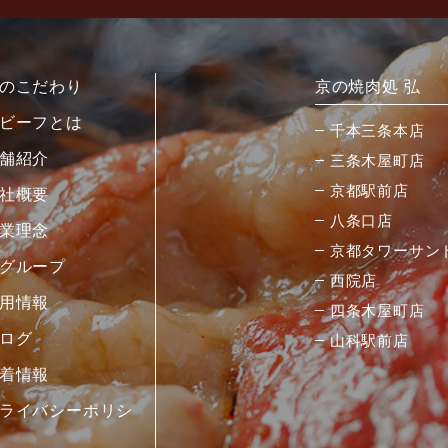
のこだわり
京の焼肉処 弘
ビーフとは
千本三条本店
舗紹介
三条木屋町店
京都駅前店
社概要
八条口店
業理念
京都タワーサン
グループ
西院店
用情報
四条木屋町店
ログ
山科駅前店
着情報
ライバシーポリシ